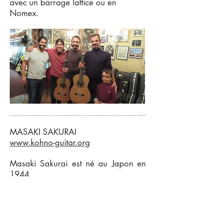
avec un barrage lattice ou en
Nomex.
MASAKI SAKURAI
www.kohno-guitar.org
Masaki Sakurai est né au Japon en
1944.
En 1967, il entre au « Kohno Guitar
Manufactoring » et travaille auprès
du luthier Masaru Kohno.
En 1988, il obtient le Premier Prix au